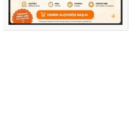
Aura vazo set silikon
kalıp no12