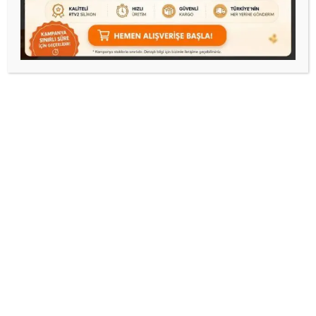
çizgili vazo 3lü set
silikon kalıp