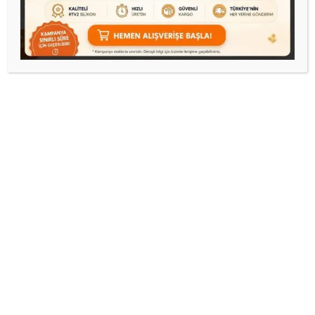
kahve makinası nakışlı