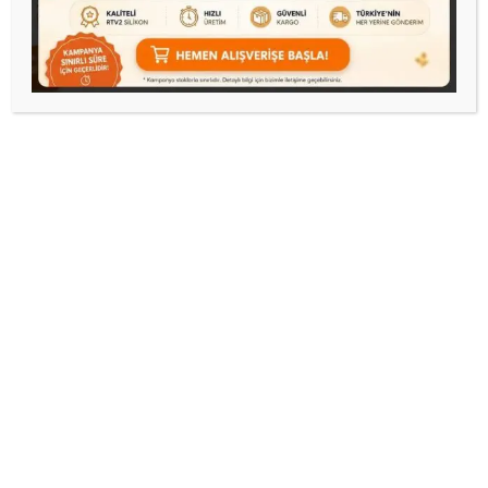
tepsili kız silikon kalıp
24 cm no00